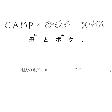
 –
– 札幌の通グルメ –
– DIY –
–