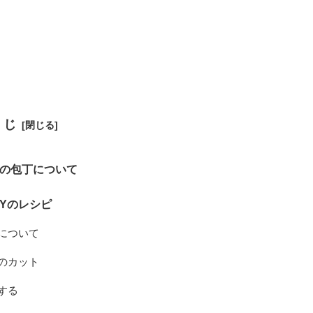
くじ
の包丁について
IYのレシピ
について
のカット
する