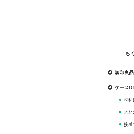
も
無印良品
ケースD
材料
木材
接着