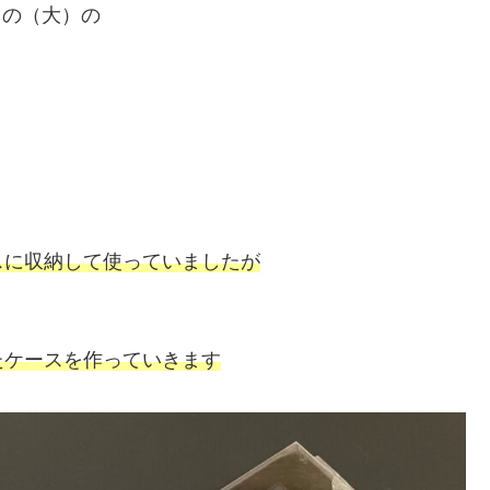
もの（大）の
スに収納して使っていましたが
た
ケース
を
作っていきます