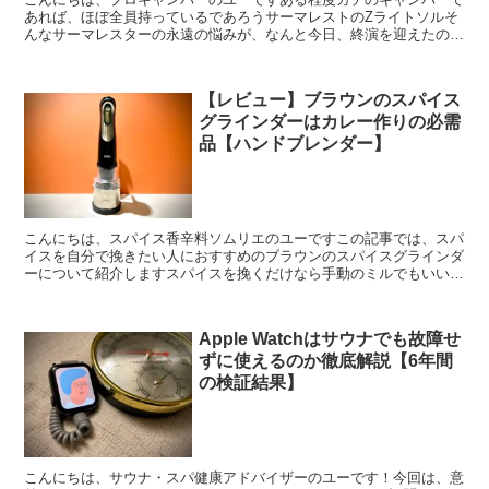
あれば、ほぼ全員持っているであろうサーマレストのZライトソルそ
んなサーマレスターの永遠の悩みが、なんと今日、終演を迎えたので
す…失礼しました。嬉しすぎて気が動転していましたとい...
【レビュー】ブラウンのスパイス
グラインダーはカレー作りの必需
品【ハンドブレンダー】
こんにちは、スパイス香辛料ソムリエのユーですこの記事では、スパ
イスを自分で挽きたい人におすすめのブラウンのスパイスグラインダ
ーについて紹介しますスパイスを挽くだけなら手動のミルでもいいで
すが、頻繁にカレーを作りたいという人やすでにブラウン...
Apple Watchはサウナでも故障せ
ずに使えるのか徹底解説【6年間
の検証結果】
こんにちは、サウナ・スパ健康アドバイザーのユーです！今回は、意