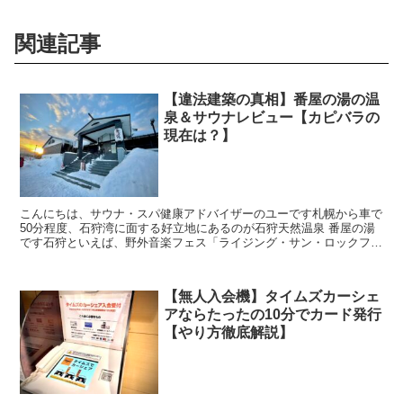
関連記事
【違法建築の真相】番屋の湯の温
泉＆サウナレビュー【カピバラの
現在は？】
こんにちは、サウナ・スパ健康アドバイザーのユーです札幌から車で
50分程度、石狩湾に面する好立地にあるのが石狩天然温泉 番屋の湯
です石狩といえば、野外音楽フェス「ライジング・サン・ロックフェ
スティバル（RSR）」が開催される場所ですがこのR...
【無人入会機】タイムズカーシェ
アならたったの10分でカード発行
【やり方徹底解説】